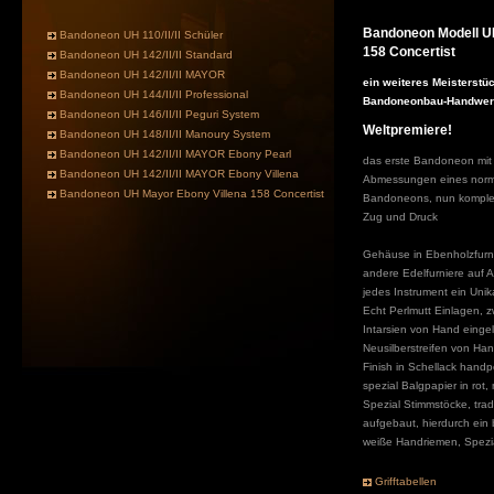
Bandoneon Modell U
Bandoneon UH 110/II/II Schüler
158 Concertist
Bandoneon UH 142/II/II Standard
Bandoneon UH 142/II/II MAYOR
ein weiteres Meisterstü
Bandoneon UH 144/II/II Professional
Bandoneonbau-Handwer
Bandoneon UH 146/II/II Peguri System
Weltpremiere!
Bandoneon UH 148/II/II Manoury System
Bandoneon UH 142/II/II MAYOR Ebony Pearl
das erste Bandoneon mit
Bandoneon UH 142/II/II MAYOR Ebony Villena
Abmessungen eines norm
Bandoneon UH Mayor Ebony Villena 158 Concertist
Bandoneons, nun komplett
Zug und Druck
Gehäuse in Ebenholzfurn
andere Edelfurniere auf 
jedes Instrument ein Unik
Echt Perlmutt Einlagen, z
Intarsien von Hand einge
Neusilberstreifen von Han
Finish in Schellack handpo
spezial Balgpapier in rot,
Spezial Stimmstöcke, trad
aufgebaut, hierdurch ein
weiße Handriemen, Spezi
Grifftabellen