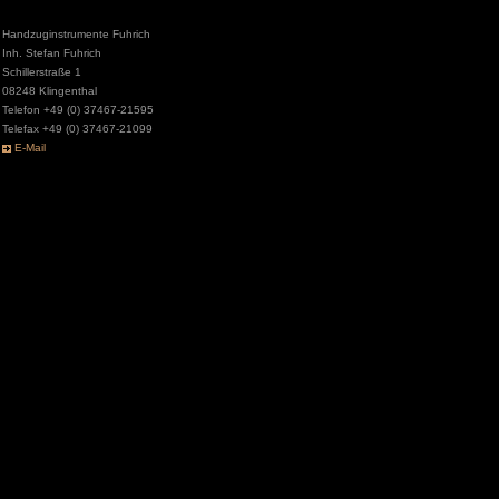
Handzuginstrumente Fuhrich
Inh. Stefan Fuhrich
Schillerstraße 1
08248 Klingenthal
Telefon +49 (0) 37467-21595
Telefax +49 (0) 37467-21099
E-Mail