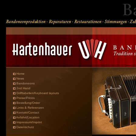
Home
News
Bandoneons
2nd Hand
Grifftabellen/Keyboard layouts
Preise/Prices
Bestellung/Order
Links & Referenzen
Kontakt/Contact
Anfahrt/Location
Impressum/Imprint
Datenschutz