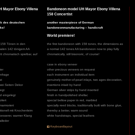
H Mayor Ebony Villena
Bandoneon model UH Mayor Ebony Villena
158 Concertist
ck des deutschen
another masterpiece of German
ks!
bandoneonmanufacturing – handicraft
World premiere!
 158 Tönen in den
the first bandoneon with 158 tones, the dimensions as
alen 142 tönigem AA
a normal 142 tones AA bandoneon now to play fully
 chromatisch spielbar, auf
chromatically, still bisonoric, of course!
case in ebony veneer
ier
other precious veneers on request
Anfrage
each instrument an individual item
at
genuinely mother-of-pearl inlays, two ages decoration,
wei Seiten Dekor
insertions inlaid by hand
legt
German silver strips by hand inserted
d eingelegt
finish in handpolished shellac
liert
special bellow paper in red, marbled
 marmoriert
specially reed blocks, traditionally built with bone glue,
itionell mit Knochenleim
thereby a better, warm sound
 besserer, warmer Klang
white handstraps, special leathers
alleder
Keyboardlayout