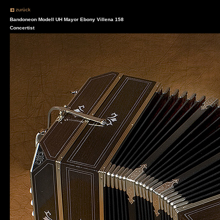
zurück
Bandoneon Modell UH Mayor Ebony Villena 158
Concertist